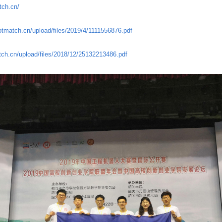
tch.cn/
botmatch.cn/upload/files/2019/4/1111556876.pdf
atch.cn/upload/files/2018/12/25132213486.pdf