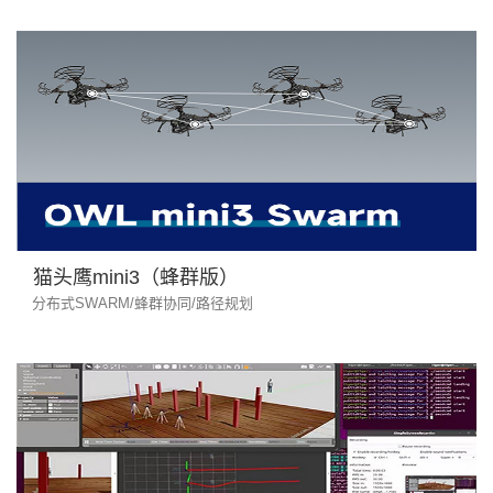
猫头鹰mini3（蜂群版）
分布式SWARM/蜂群协同/路径规划