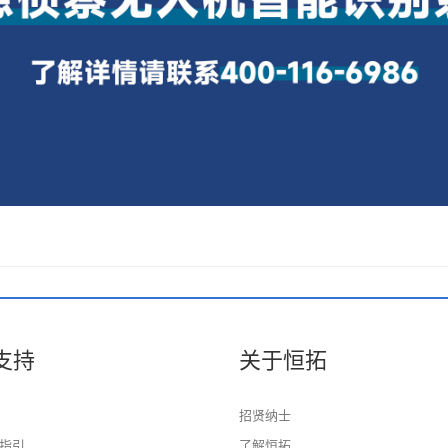
支持
关于恒拓
招贤纳士
指引
了解恒拓