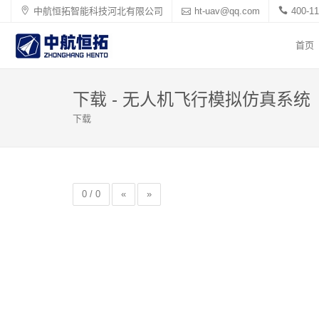
中航恒拓智能科技河北有限公司
ht-uav@qq.com
400-11
首页
下载 - 无人机飞行模拟仿真系统
下载
0 / 0
«
»