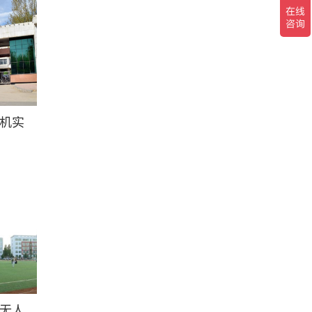
机实
无人