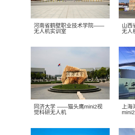
河南省鹤壁职业技术学院——
山西
无人机实训室
无人
同济大学 ——猫头鹰mini2视
上海
觉科研无人机
min