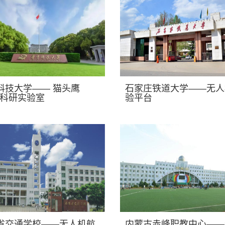
科技大学—— 猫头鹰
石家庄铁道大学——无人
i2科研实验室
验平台
省交通学校——无人机航
内蒙古赤峰职教中心——