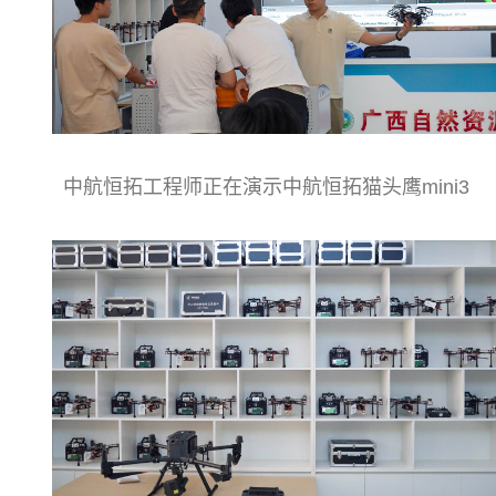
中航恒拓工程师正在演示中航恒拓猫头鹰mini3